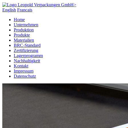
English
Francais
Home
Unternehmen
Produktion
Produkte
Materialien
BRC-Standard
Zertifizierung
Lagerprogramm
Nachhaltigkeit
Kontakt
Impressum
Datenschutz