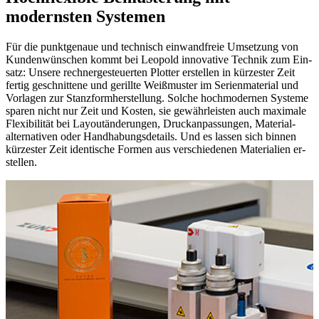
modernsten Systemen
Für die punkt­genaue und tech­nisch einwand­freie Um­setzung von
Kunden­wünschen kommt bei Leopold inno­vative Technik zum Ein­
satz: Unsere rechner­ge­steuerten Plotter er­stellen in kürzester Zeit
fertig ge­schnittene und ge­rillte Weiß­muster im Serien­material und
Vor­lagen zur Stanz­form­her­stellung. Solche hoch­modernen Sys­teme
sparen nicht nur Zeit und Kosten, sie ge­währ­leisten auch maxi­male
Flexibilität bei Layout­änderungen, Druck­an­passungen, Material­
alter­na­tiven oder Hand­habungs­details. Und es lassen sich binnen
kürzester Zeit identische Formen aus ver­schiedenen Materialien er­
stellen.